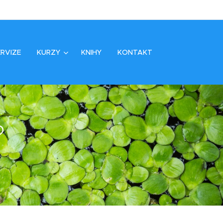
RVIZE
KURZY
KNIHY
KONTAKT
?