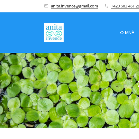
anita.invence@gmail.com
+420 603 461 2
O MNĚ