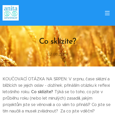
Co sklízíte?
02.08.2024
KOUČOVACÍ OTÁZKA NA SRPEN: V srpnu, čase sklizní a
blížících se jejich oslav -
dožínek
, přináším otázku k reflexi
Co sklízíte?
letošního roku.
Týká se to toho, co jste v
průběhu roku (nebo let minulých) zasadili, jakým
projektům jste se věnovali a co vám to přináší? Co jste se
tím naučili a museli zvládnout? Za co jste vděční?