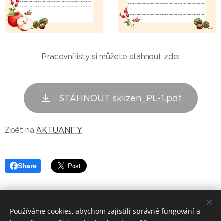
Pracovní listy si můžete stáhnout zde:
STÁHNOUT sklizen_PL-1.pdf
Zpět na
AKTUANITY
.
Share
Používáme cookies, abychom zajistili správné fungování a