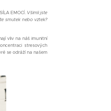
e SÍLA EMOCÍ.
Všimli jste
títe smutek nebo vztek?
jí vliv na náš imunitní
koncentraci stresových
ré se odráží na našem