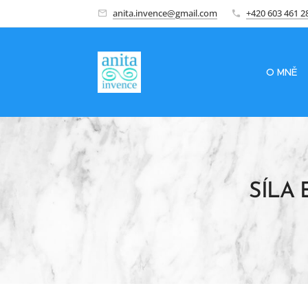
anita.invence@gmail.com
+420 603 461 2
O MNĚ
SÍLA 