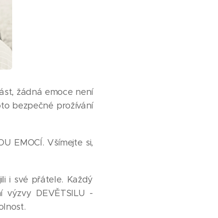
mást, žádná emoce není
oto bezpečné prožívání
LOU EMOCÍ. Všímejte si,
i i své přátele. Každý
ní výzvy DEVĚTSILU -
olnost.