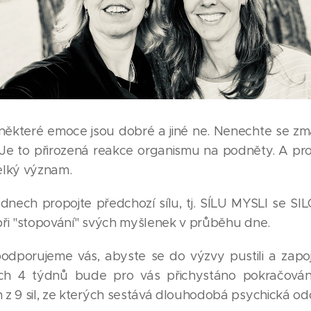
některé emoce jsou dobré a jiné ne. Nenechte se z
. Je to přirozená reakce organismu na podněty. A pr
elký význam.
dnech propojte předchozí sílu, tj. SÍLU MYSLI se SI
při "stopování" svých myšlenek v průběhu dne.
dporujeme vás, abyste se do výzvy pustili a zapojil
ch 4 týdnů bude pro vás přichystáno pokračová
 z 9 sil, ze kterých sestává dlouhodobá psychická od