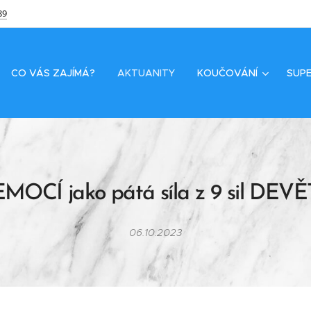
89
CO VÁS ZAJÍMÁ?
AKTUANITY
KOUČOVÁNÍ
SUPE
EMOCÍ jako pátá síla z 9 sil DEV
06.10.2023