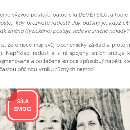
eme výzvou posilující pátou sílu DEVĚTSILU, a tou j
postoj, kdy prožíváte radost?
Jak odlišný je, když cí
 jak změna (fyzického) postoje vede ke změně nálady?
e, že emoce mají svůj biochemický základ a proto ma
). Například radost a s ní spojený smích snižuje 
jmenované a potlačené emoce způsobují napětí, kte
 častou příčinou vzniku různých nemocí.