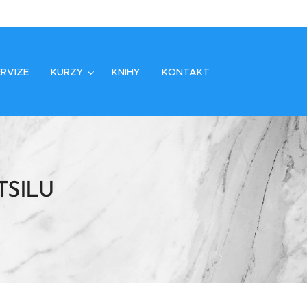
RVIZE
KURZY
KNIHY
KONTAKT
ĚTSILU